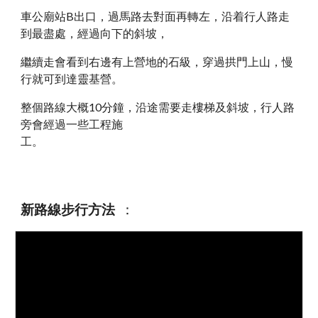
車公廟站B出口，過馬路去對面再轉左，沿着行人路走
到最盡處，經過向下的斜坡，
繼續走會看到右邊有
上營地的
石級，穿過拱門上山，慢
行就可到達靈基營。
整個路線大概10分鐘，沿途需要走樓梯及斜坡，行人路
旁會
經過一些工程施
工
。
：
新路線步行方法