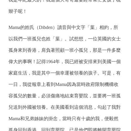
辮子呢！
Mama的姓氏（Dibden）讀音與中文字「葉」相約，所
以我們一班孤兒也姓「葉」。試想想，一位英國的女士
孤身來到香港，肩負著照顧一班小孤兒，那是一件多麼
偉大的事啊！記得1964年，我已經被安排來到美國一個
家庭生活，我是其中一個幸運被領養的孩子。可是，有
一日，我從報章上看到Mama因為當時政府限制機構收
容孤兒的數量，必須傷痛地結束育嬰院，並要將一班孤
兒送到外國被領養。在美國看到這個消息，勾起了我對
Mama和兄弟姊妹的掛念，當時只有十歲的我，便毅然
孤身回到香港。回到育嬰院，已是他們即將離開育嬰院