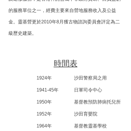
的服務單位之一，經費主要來自營地服務收入及公益
金。靈基營更於2010年8月獲古物諮詢委員會評定為二
級歷史建築。 
時間表
1924年   
沙田警察局之用
1941-45年  
日軍司令中心
1950年   
基督教預防肺病托兒所
1952年 
沙田育嬰院
1964年   
基督教靈基學校