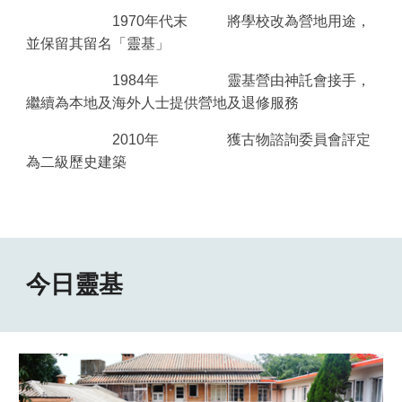
1970年代末   
將學校改為營地用途，
並保留其留名「靈基」
1984年   
靈基營由神託會接手，
繼續為本地及海外人士提供營地及退修服務
2
010年   
獲古物諮詢委員會評定
為二級歷史建築
今日靈基