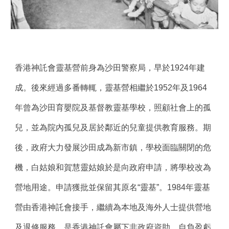
香港神託會靈基營前身為沙田警察局，早於1924年建
成。後來經過多番轉輒，靈基營相繼於1952年及1964
年曾為沙田育嬰院及基督教靈基學校，照顧社會上的孤
兒，並為院內孤兒及居於鄰近的兒童提供教育服務。期
後，政府大力發展沙田成為新市鎮，學校面臨關閉的危
機，白姑娘和賀慧靈姑娘於是向政府申請，將學校改為
營地用途。申請獲批並保留其原名“靈基”。1984年靈基
營由香港神託會接手，繼續為本地及海外人士提供營地
及退修服務，是香港神託會屬下非政府資助、自負盈虧